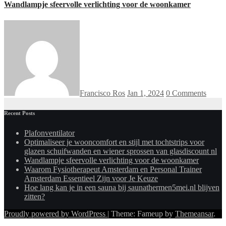
Wandlampje sfeervolle verlichting voor de woonkamer
Francisco Ros
Jan 1, 2024
0 Comments
Recent Posts
Plafonventilator
Optimaliseer je wooncomfort en stijl met tochtstrips voor
glazen schuifwanden en wiener sprossen van glasdiscount nl
Wandlampje sfeervolle verlichting voor de woonkamer
Waarom Fysiotherapeut Amsterdam en Personal Trainer
Amsterdam Essentieel Zijn voor Je Keuze
Hoe lang kan je in een sauna bij saunathermen5mei.nl blijven
zitten?
Proudly powered by WordPress
|
Theme: Fameup by
Themeansar
.