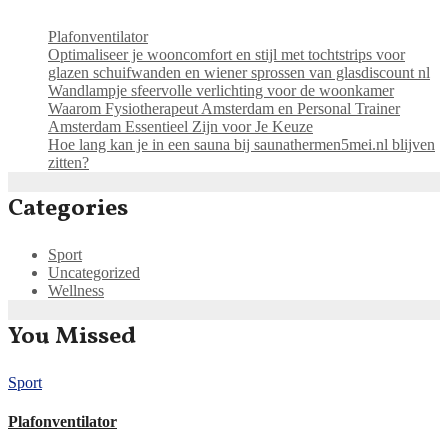
Plafonventilator
Optimaliseer je wooncomfort en stijl met tochtstrips voor
glazen schuifwanden en wiener sprossen van glasdiscount nl
Wandlampje sfeervolle verlichting voor de woonkamer
Waarom Fysiotherapeut Amsterdam en Personal Trainer
Amsterdam Essentieel Zijn voor Je Keuze
Hoe lang kan je in een sauna bij saunathermen5mei.nl blijven
zitten?
Categories
Sport
Uncategorized
Wellness
You Missed
Sport
Plafonventilator